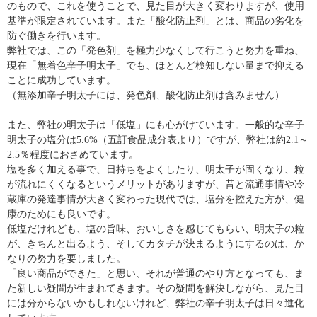
のもので、これを使うことで、見た目が大きく変わりますが、使用
基準が限定されています。また「酸化防止剤」とは、商品の劣化を
防ぐ働きを行います。
弊社では、この「発色剤」を極力少なくして行こうと努力を重ね、
現在「無着色辛子明太子」でも、ほとんど検知しない量まで抑える
ことに成功しています。
（無添加辛子明太子には、発色剤、酸化防止剤は含みません）
また、弊社の明太子は「低塩」にも心がけています。一般的な辛子
明太子の塩分は5.6%（五訂食品成分表より）ですが、弊社は約2.1～
2.5％程度におさめています。
塩を多く加える事で、日持ちをよくしたり、明太子が固くなり、粒
が流れにくくなるというメリットがありますが、昔と流通事情や冷
蔵庫の発達事情が大きく変わった現代では、塩分を控えた方が、健
康のためにも良いです。
低塩だけれども、塩の旨味、おいしさを感じてもらい、明太子の粒
が、きちんと出るよう、そしてカタチが決まるようにするのは、か
なりの努力を要しました。
「良い商品ができた」と思い、それが普通のやり方となっても、ま
た新しい疑問が生まれてきます。その疑問を解決しながら、見た目
には分からないかもしれないけれど、弊社の辛子明太子は日々進化