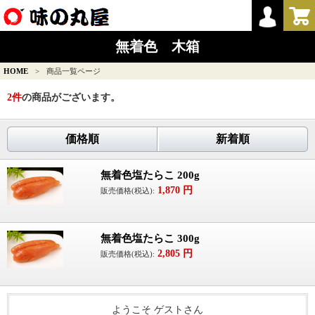
無着色 木箱
HOME
>
商品一覧ページ
2
件
の商品がございます。
価格順
新着順
無着色塩たらこ 200g
1,870
円
販売価格(税込):
無着色塩たらこ 300g
2,805
円
販売価格(税込):
ようこそ ゲストさん