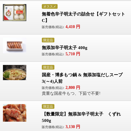
オススメ
無着色辛子明太子の詰合せ【ギフトセット
C】
4,410
円
販売価格(税込):
限定品
無添加辛子明太子 400g
5,710
円
販売価格(税込):
限定品
国産・博多もつ鍋 & 無添加塩だしスープ
3(～4)人前
2,800
円
販売価格(税込):
貴重な国産牛もつ、下茹で不要!
限定品
【数量限定】無添加辛子明太子 くずれ
500g
3,130
円
販売価格(税込):