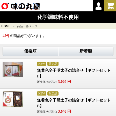
化学調味料不使用
HOME
>
商品一覧ページ
45
件
の商品がございます。
価格順
新着順
NEW
限定品
無着色辛子明太子の詰合せ【ギフトセット
F】
3,020
円
販売価格(税込):
NEW
限定品
無着色辛子明太子の詰合せ【ギフトセット
E】
3,640
円
販売価格(税込):