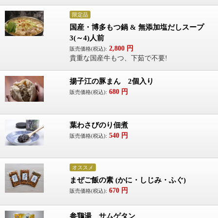
限定品
国産・博多もつ鍋 & 無添加塩だしスープ
3(～4)人前
2,800
円
販売価格(税込):
貴重な国産牛もつ、下茹で不要!
揚子江の豚まん 2個入り
680
円
販売価格(税込):
葉わさびのり佃煮
540
円
販売価格(税込):
オススメ
まぜご飯の素 (かに・しじみ・ふぐ)
670
円
販売価格(税込):
参鶏湯 サムゲタン