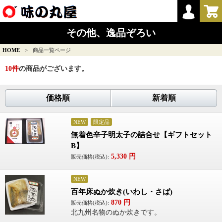
その他、逸品ぞろい
HOME
>
商品一覧ページ
10
件
の商品がございます。
価格順
新着順
NEW
限定品
無着色辛子明太子の詰合せ【ギフトセット
B】
5,330
円
販売価格(税込):
NEW
百年床ぬか炊き(いわし・さば)
870
円
販売価格(税込):
北九州名物のぬか炊きです。