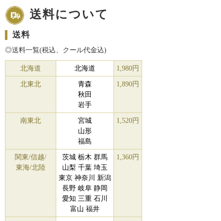
送料について
送料
◎送料一覧(税込、クール代金込)
北海道
北海道
1,980円
北東北
青森
1,890円
秋田
岩手
南東北
宮城
1,520円
山形
福島
関東/信越
/
茨城 栃木 群馬
1,360円
東海/北陸
山梨 千葉 埼玉
東京 神奈川 新潟
長野 岐阜 静岡
愛知 三重 石川
富山 福井