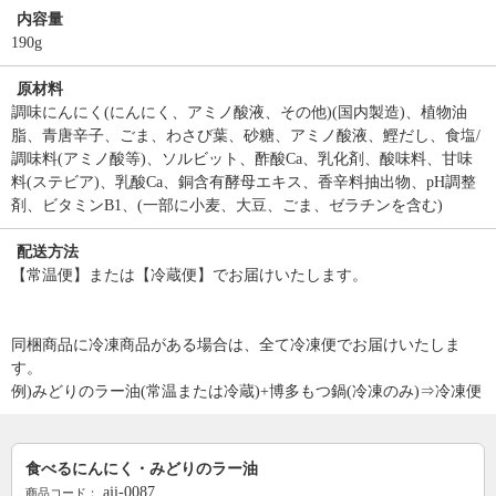
内容量
190g
原材料
調味にんにく(にんにく、アミノ酸液、その他)(国内製造)、植物油
脂、青唐辛子、ごま、わさび葉、砂糖、アミノ酸液、鰹だし、食塩/
調味料(アミノ酸等)、ソルビット、酢酸Ca、乳化剤、酸味料、甘味
料(ステビア)、乳酸Ca、銅含有酵母エキス、香辛料抽出物、pH調整
剤、ビタミンB1、(一部に小麦、大豆、ごま、ゼラチンを含む)
配送方法
【常温便】または【冷蔵便】でお届けいたします。
同梱商品に冷凍商品がある場合は、全て冷凍便でお届けいたしま
す。
例)みどりのラー油(常温または冷蔵)+博多もつ鍋(冷凍のみ)⇒冷凍便
食べるにんにく・みどりのラー油
aji-0087
商品コード：