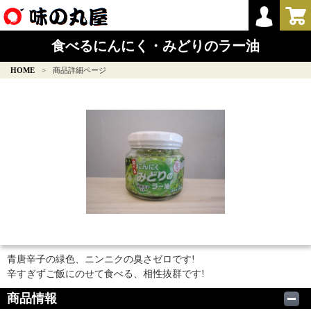
食べるにんにく・みどりのラー油
HOME
>
商品詳細ページ
青唐辛子の緑色、ニンニクの臭さゼロです!
辛すぎずご飯にのせて食べる、相性抜群です!
商品情報