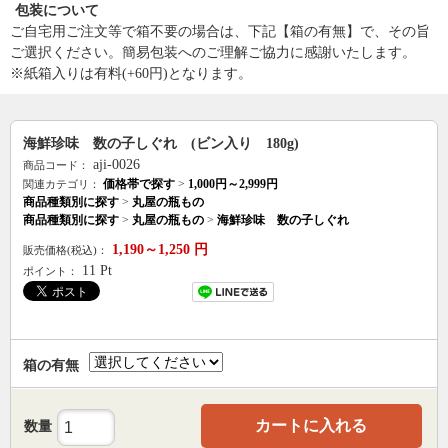
包装について
ご自宅用ご注文等で箱不要の場合は、下記【箱の有無】で、その旨
ご選択ください。簡易包装へのご理解ご協力に感謝いたします。
※紙箱入りは有料(+60円)となります。
海鮮珍味 数の子しぐれ (ビン入り 180g)
aji-0026
商品コード：
価格帯で探す
>
1,000円～2,999円
関連カテゴリ：
商品種類別に探す
>
丸屋の瓶もの
商品種類別に探す
>
丸屋の瓶もの
>
海鮮珍味 数の子しぐれ
1,190～1,250
円
販売価格(税込)：
11
Pt
ポイント：
箱の有無
カートに入れる
数量