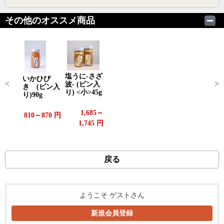
その他のオススメ商品
塩うに-さざ
いかひび
<
>
波- (ビン入
き (ビン入
り) <小>45g
り)90g
1,685～
810～870 円
1,745 円
戻る
ようこそ ゲストさん
新規会員登録