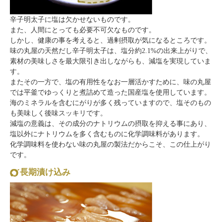
辛子明太子に塩は欠かせないものです。
また、人間にとっても必要不可欠なものです。
しかし、健康の事を考えると、過剰摂取が気になるところです。
味の丸屋の天然だし辛子明太子は、塩分約2.1%の出来上がりで、
素材の美味しさを最大限引き出しながらも、減塩を実現していま
す。
またその一方で、塩の有用性をなお一層活かすために、味の丸屋
では平釜でゆっくりと煮詰めて造った国産塩を使用しています。
海のミネラルを含むにがりが多く残っていますので、塩そのもの
も美味しく後味スッキリです。
減塩の意義は、その成分のナトリウムの摂取を抑える事にあり、
塩以外にナトリウムを多く含むものに化学調味料があります。
化学調味料を使わない味の丸屋の製法だからこそ、この仕上がり
です。
長期漬け込み