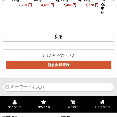
<
>
220g
440g
味 220g
味 330g
330g、選
る瓶もの1
2,250 円
4,490 円
2,480 円
3,720 円
本 【詰
せ】
4,575
戻る
ようこそ ゲストさん
新規会員登録
マイページ
お気に入り
かごの中
トップページ