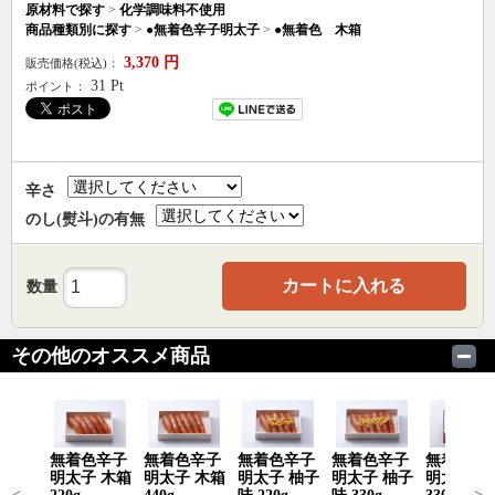
原材料で探す
>
化学調味料不使用
商品種類別に探す
>
●無着色辛子明太子
>
●無着色 木箱
3,370
円
販売価格(税込)：
31
Pt
ポイント：
辛さ
のし(熨斗)の有無
カートに入れる
数量
その他のオススメ商品
無着色辛子
無着色辛子
無着色辛子
無着色辛子
無着色辛
明太子 木箱
明太子 木箱
明太子 柚子
明太子 柚子
明太子