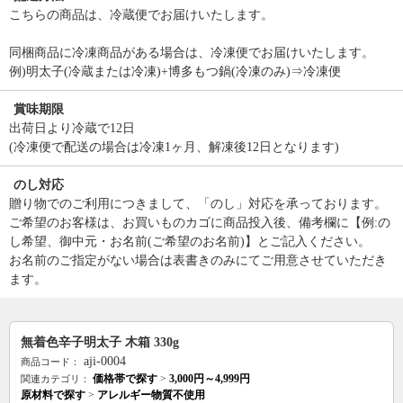
こちらの商品は、冷蔵便でお届けいたします。
同梱商品に冷凍商品がある場合は、冷凍便でお届けいたします。
例)明太子(冷蔵または冷凍)+博多もつ鍋(冷凍のみ)⇒冷凍便
賞味期限
出荷日より冷蔵で12日
(冷凍便で配送の場合は冷凍1ヶ月、解凍後12日となります)
のし対応
贈り物でのご利用につきまして、「のし」対応を承っております。
ご希望のお客様は、お買いものカゴに商品投入後、備考欄に【例:の
し希望、御中元・お名前(ご希望のお名前)】とご記入ください。
お名前のご指定がない場合は表書きのみにてご用意させていただき
ます。
無着色辛子明太子 木箱 330g
aji-0004
商品コード：
価格帯で探す
>
3,000円～4,999円
関連カテゴリ：
原材料で探す
>
アレルギー物質不使用