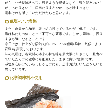
がら、化学調味料の舌に残るような感覚はなく、鰹と昆布のだし
がしっかりきいて、口当たりまろやか、あと味すっきり。
是非それを感じていただけたらと思います。
低塩=いい塩梅
また、創業から30年、取り組み続けているのが「低塩」です。
塩は私たちの体にとって不可欠な要素です。しかし同時に、摂り
すぎも気になるところです。
今日では、仕上がり段階で約2.1%～2.5%程度(季節、気候により
変動)を実現しております。
味の丸屋は、各素材の本来の持ち味を最大限に引き出し、且食べ
ていただく方の健康にも配慮した、まさに良い”塩梅”です。
減塩を心掛けていらっしゃる方にも、是非お試しいただきたいと
思っています。
化学調味料不使用