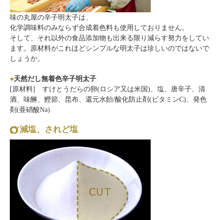
味の丸屋の辛子明太子は、
化学調味料のみならず合成着色料も使用しておりません。
そして、それ以外の食品添加物も出来る限り減らす努力をしてい
ます。原材料がこれほどシンプルな明太子は珍しいのではないで
しょうか。
●
天然だし無着色辛子明太子
[原材料] すけとうだらの卵(ロシア又は米国)、塩、唐辛子、清
酒、味醂、鰹節、昆布、還元水飴/酸化防止剤(ビタミンC)、発色
剤(亜硝酸Na)
減塩、されど塩